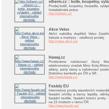
stherm.cz :: kotle, koupelny, vyt
Prodej kotlů, koupelny, čerpadla, vytápě
Instalatérské práce.
http://stherm.cz/
Akce Velux
Akční nabídka doplňků Velux Zastiňo
žaluzie a markýzy - zásilkový prodej.
http://velux.akce.eu/
Hawaj.cz
Prodáváme nafukovací čluny Mar
elektromotory značek Minn Kota,Rhino,
altány, party stany a nafukovací post
Dobírkou kamkoliv po ČR a SR. .
http://www.hawaj.cz/
Fasády EU
Internetový prodej stavebních materiál
fasádní omítky a barvy, lepidla, stěrk
fasádní textilie, fasádní kotvící prvky -
na 22 místech v rámci ČR. .
http://www.fasady.eu/