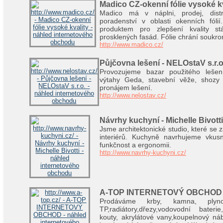
Madico CZ-okenní fólie vysoké kv
Madico má v náplni, prodej, distr
poradenství v oblasti okenních fólií
produktem pro zlepšení kvality st
prosklených fasád. Fólie chrání soukro
http://www.madico.cz/
Půjčovna lešení - NELOstaV s.r.o
Provozujeme bazar použitého lešení
výtahy Geda, stavební věže, shozy s
pronájem lešení.
http://www.nelostav.cz/
Návrhy kuchyní - Michelle Bivotti
Jsme architektonické studio, které se 
interiérů. Kuchyně navrhujeme vku
funkčnost a ergonomii.
http://www.navrhy-kuchyni.cz/
A-TOP INTERNETOVÝ OBCHOD
Prodáváme krby, kamna, ply
TP,radiátory,dřezy,vodovodní baterie
kouty, akrylátové vany,koupelnový ná