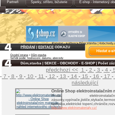
Partneři
Šperky, stříbro, bižuterie
E-shop - Internetový o
Katalog - e-shop > Dům,stavba | 4obchody
PŘIDÁNÍ
|
EDITACE
ODKAZU
Úvodní strana
>
Dům,stavba
Seřídit podle:
hodnocení
,
datumu
,
abecedy
Dům,stavba | SEKCE - OBCHODY - E-SHOP | Počet zá
předchozí <<
1
-
2
-
3
-
4
-
-
7
-
8
-
9
-
10
-
11
-
12
-
13
-
14
-
15
-
16
-
17
-
následující
Online Shop elektroinstalačním m
Prodej elektroinstal
zásuvky,vypínače,jističe,stykače,termo
technika,elektrické topení,chrániče,roz
http://www.elektromaterialy.cz/