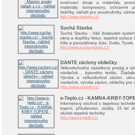
svařovací stroje a materiály, pra
materiály, kompresory, ochranné p
žebříky, nářadí pro soustružníky, zámeč
http://www.maister.cz/
Suchá Stavba
Suchá Stavba - Váš dodavatel systém
okna a doplňky Velux, tepelné izolace I
fólie a parozábrany Juta, Gutta, Tyvek.
http://www.sucha-stavba.cz/
DANTE záclony obliečky
Velkoobchodný zásielkový predaj a výr
návliečok , bytového textilu. Žiadaj
Výroba a velkoobchod záclon, ubru
navliečok, výroba záclon, obliečky pre d
http://www.zaclony.cz/
e-Teplo.cz - KAMNA-KRBY-TOP
Internetový obchod s tepelnou technik
topení, přílušenství, služby. 15 let 
služeb tepelné techniky.
http://www.e-teplo.cz/