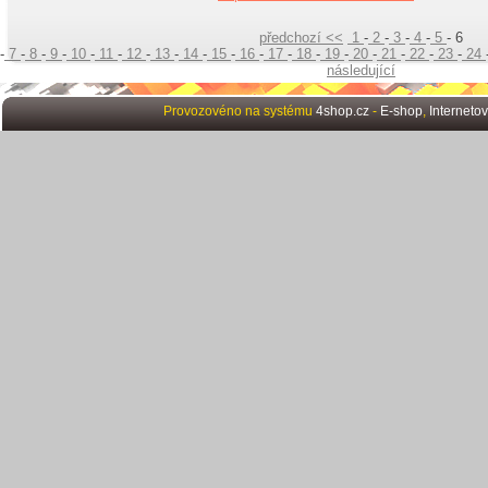
předchozí <<
1
-
2
-
3
-
4
-
5
- 6
-
7
-
8
-
9
-
10
-
11
-
12
-
13
-
14
-
15
-
16
-
17
-
18
-
19
-
20
-
21
-
22
-
23
-
24
následující
Provozovéno na systému
4shop.cz
-
E-shop
,
Interneto