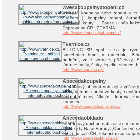
www.akoupelnyatopeni.cz
Vše pro koupelny nebo topení a to b
Junkers...), koupelny, topeni, čerpa
sprchové kouty ... Pouze u nás každ
Doprava po ČR i ZDARMA.
http://www.akoupelnyatopeni.cz/
Tvarnice.cz
BUILDING SP, spol. s r.o. je ryze
stavebních hmot a materiálu. Beto
bednění, zdicí tvárnice, příčkovky. 
jádrové malty, štuky, lepidla, sanace, b
http://www.tvarnice.cz/
Abecedakoupelny
Internetový obchod nabízející veškerý
Vany, baterie, sprchové kouty, sanitá
za dobré ceny. Vlastní doprava zbo
koupelen.
http://www.abecedakoupelny.cz/
Abecedaobkladu
Internetový obchod nabízející sortime
výrobky fy Rako,Paradyž,Opočno vše z
zboží po celé ČR, rekonstrukce koupel
http://www.abecedaobkladu.cz/