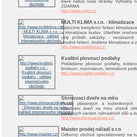
které nabízí naše stránky. Výhodný 
ZDARMA
http://www.a-top.cz/
MULTI KLIMA s.r.o. - klimatizace
Nabízíme komplexní řešení klimatizace 
a klimatizace budov. Ušetřete značno
celý průběh zakázky - nezávazně 
vhodné řešení, dodáme klimatizace a za
http://www.multiklima.cz/
Kvalitní plovoucí podlahy
Pokládáme plovoucí podlahy, koberc
linoleum, marmoleum, laminátové podl
http://www.kvalitni-podlahy.cz/
Shrnovací dveře na míru
Prodej plastových a koženkových 
objednání dveří na míru včetně obl
barevných variant, náhradních dílů a da
http://www.shrnovacidvere.cz/
Maister prodej nářadí s.r.o
Odborný obchod specializovaný na ruč